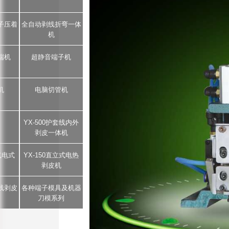
子压着
全自动剥线折弯一体
机
端机
超静音端子机
机
电脑切管机
YX-500护套线内外
剥皮一体机
5气电式
YX-150直立式电热
剥皮机
芯线剥皮
各种端子模具及机器
刀模系列