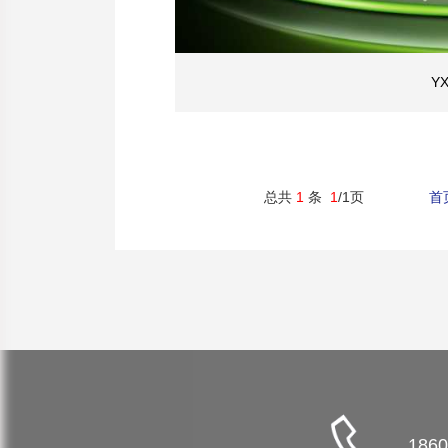
Y
总共
1
条
1
/1页
首
1860