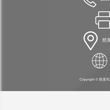
慈溪
Copyright ©