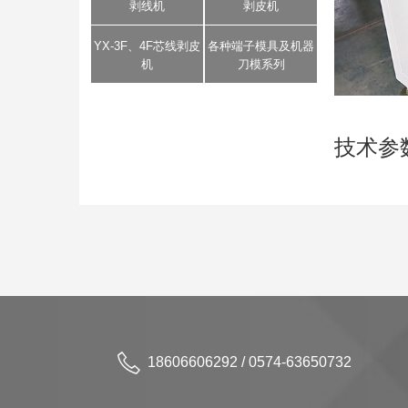
剥线机
剥皮机
YX-3F、4F芯线剥皮
各种端子模具及机器
机
刀模系列
技术参
18606606292 / 0574-63650732