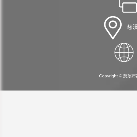
慈溪
Copyright ©