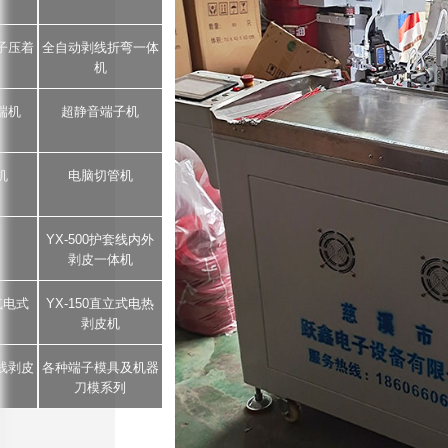
子压着
全自动剥线折弯一体
机
端机
超静音端子机
机
电脑切管机
YX-500护套线内外
剥皮一体机
5气电式
YX-150直立式电热
剥皮机
芯线剥皮
各种端子模具及机器
刀模系列