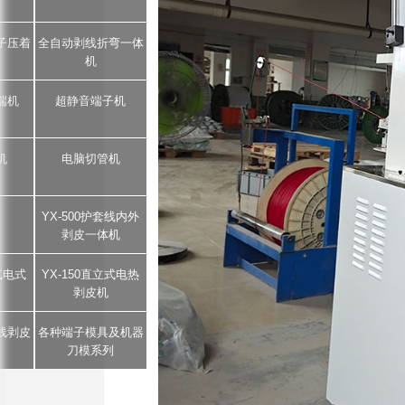
子压着
全自动剥线折弯一体
机
端机
超静音端子机
机
电脑切管机
YX-500护套线内外
剥皮一体机
5气电式
YX-150直立式电热
剥皮机
芯线剥皮
各种端子模具及机器
刀模系列