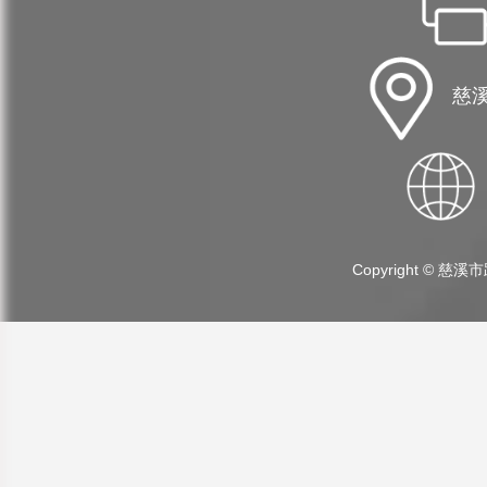
慈溪
Copyright ©