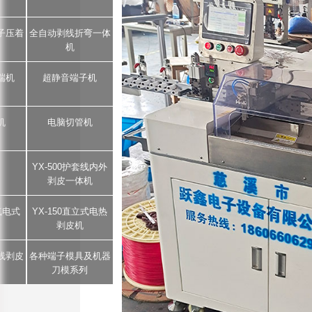
子压着
全自动剥线折弯一体
机
端机
超静音端子机
机
电脑切管机
YX-500护套线内外
剥皮一体机
5气电式
YX-150直立式电热
剥皮机
芯线剥皮
各种端子模具及机器
刀模系列