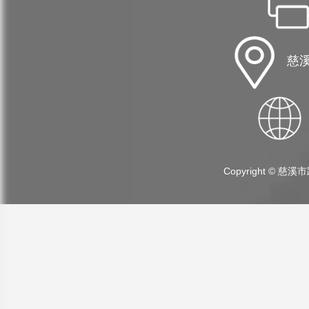
慈溪
Copyright ©