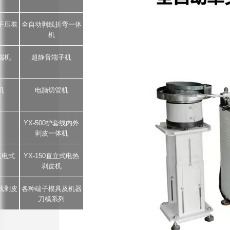
子压着
全自动剥线折弯一体
机
端机
超静音端子机
机
电脑切管机
YX-500护套线内外
剥皮一体机
5气电式
YX-150直立式电热
剥皮机
芯线剥皮
各种端子模具及机器
刀模系列