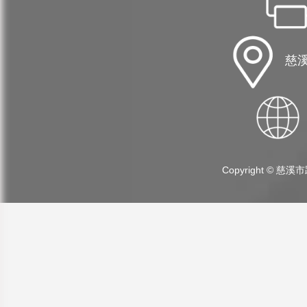
慈溪
Copyright ©