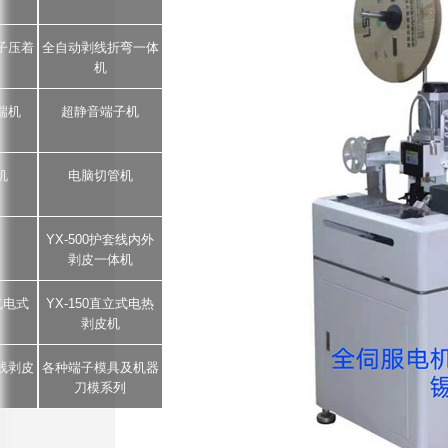
子压着
全自动剥线折弯一体
机
端机
超静音端子机
机
电脑切管机
YX-500护套线内外
剥皮一体机
5气电式
YX-150直立式电热
剥皮机
芯线剥皮
各种端子模具及机器
刀模系列