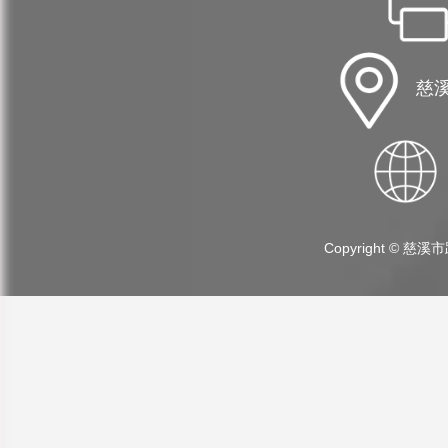
慈溪
Copyright ©