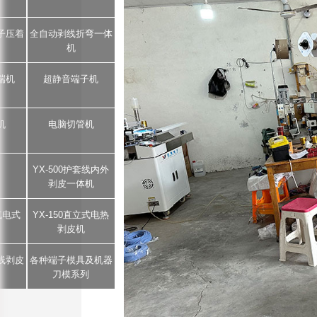
子压着
全自动剥线折弯一体
机
端机
超静音端子机
机
电脑切管机
YX-500护套线内外
剥皮一体机
5气电式
YX-150直立式电热
剥皮机
芯线剥皮
各种端子模具及机器
刀模系列